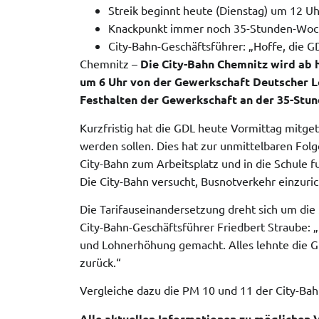
Streik beginnt heute (Dienstag) um 12 U
Knackpunkt immer noch 35-Stunden-Woch
City-Bahn-Geschäftsführer: „Hoffe, die G
Chemnitz –
Die City-Bahn Chemnitz wird ab 
um 6 Uhr von der Gewerkschaft Deutscher Lo
Festhalten der Gewerkschaft an der 35-Stu
Kurzfristig hat die GDL heute Vormittag mitgete
werden sollen. Dies hat zur unmittelbaren Folg
City-Bahn zum Arbeitsplatz und in die Schule 
Die City-Bahn versucht, Busnotverkehr einzuric
Die Tarifauseinandersetzung dreht sich um di
City-Bahn-Geschäftsführer Friedbert Straube: 
und Lohnerhöhung gemacht. Alles lehnte die GD
zurück.“
Vergleiche dazu die PM 10 und 11 der City-Ba
Alle aktuellen Informationen zu möglichen