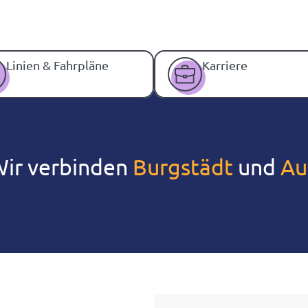
Linien & Fahrpläne
Karriere
 verbinden
Chemnitz
und
Mittw