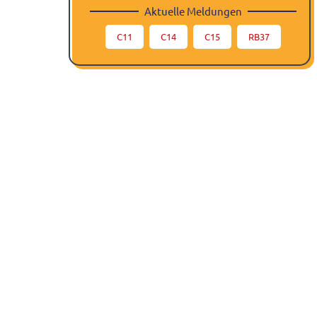
Aktuelle Meldungen
C11
C14
C15
RB37