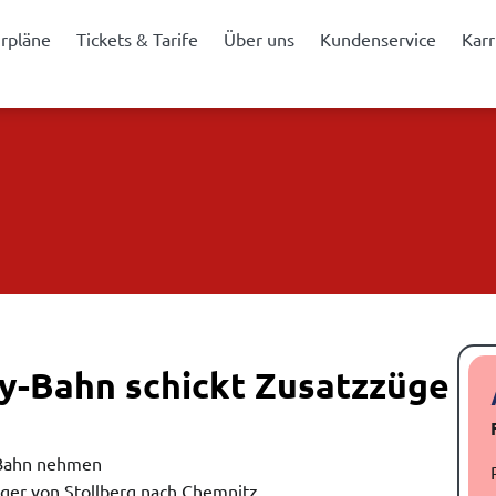
hrpläne
Tickets & Tarife
Über uns
Kundenservice
Karr
ty-Bahn schickt Zusatzzüge
 Bahn nehmen
ger von Stollberg nach Chemnitz